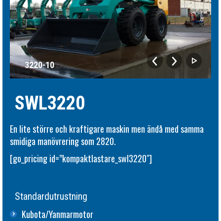
3220-10
SWL3220
En lite större och kraftigare maskin men ändå med samma
smidiga manövrering som 2820.
[go_pricing id=”kompaktlastare_swl3220″]
Standardutrustning
Kubota/Yanmarmotor