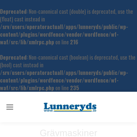
Deprecated
: Non-canonical cast (double) is deprecated, use the
(float) cast instead in
/srv/users/operatoractuall/apps/lunneryds/public/wp-
content/plugins/wordfence/vendor/wordfence/wf-
waf/src/lib/xmlrpc.php
on line
216
Deprecated
: Non-canonical cast (boolean) is deprecated, use the
(bool) cast instead in
/srv/users/operatoractuall/apps/lunneryds/public/wp-
content/plugins/wordfence/vendor/wordfence/wf-
waf/src/lib/xmlrpc.php
on line
235
Grävmaskiner
Du är här: