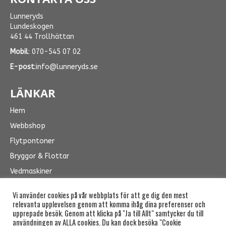
Lunneryds
Lundeskogen
461 44 Trollhättan
Mobil
:
070-545 07 02
E-post
:
info@lunneryds.se
LÄNKAR
Hem
Webbshop
Flytpontoner
Bryggor & Flottar
Vedmaskiner
Kontakt
Vi använder cookies på vår webbplats för att ge dig den mest
relevanta upplevelsen genom att komma ihåg dina preferenser och
upprepade besök. Genom att klicka på "Ja till Allt" samtycker du till
användningen av ALLA cookies. Du kan dock besöka "Cookie